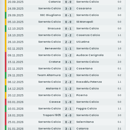
Catania
Sorrento Calcio
20.09.2025
0 - 0
0-0
Sorrento Calcio
Casarano
24.09.2025
3 - 3
2-0
SSC Giugliano
Sorrento Calcio
29.09.2025
0 - 1
0-0
Sorrento Calcio
SS Monopoli
05.10.2025
0 - 0
0-0
Siracusa
Sorrento Calcio
12.10.2025
0 - 1
0-0
Sorrento Calcio
Cosenza Calcio
18.10.2025
2 - 2
1-1
Sorrento Calcio
US Latina
26.10.2025
2 - 2
0-0
Benevento
Sorrento Calcio
02.11.2025
1 - 1
1-0
Sorrento Calcio
Audace Cerignola
09.11.2025
1 - 2
0-1
Crotone
Sorrento Calcio
15.11.2025
3 - 1
2-0
Sorrento Calcio
Casertana
22.11.2025
1 - 2
0-1
Team Altamura
Sorrento Calcio
29.11.2025
1 - 2
0-2
Sorrento Calcio
Rossoblu Potenza
06.12.2025
2 - 2
1-1
Atalanta II
Sorrento Calcio
14.12.2025
1 - 2
0-1
Sorrento Calcio
Picerno
20.12.2025
1 - 1
0-0
Cavese
Sorrento Calcio
03.01.2026
1 - 0
0-0
Sorrento Calcio
Foggia Calcio
10.01.2026
2 - 1
1-1
Trapani 1905
Sorrento Calcio
18.01.2026
4 - 0
2-0
Sorrento Calcio
Salernitana
25.01.2026
0 - 2
0-1
Sorrento Calcio
Catania
31.01.2026
3 - 1
2-1