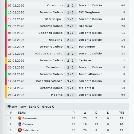
Casarano
Sorrento Calcio
07.02.2026
2 - 0
0-0
Sorrento Calcio
SSC Giugliano
10.02.2026
1 - 0
1-0
SS Monopoli
Sorrento Calcio
14.02.2026
1 - 0
0-0
Sorrento Calcio
Siracusa
22.02.2026
2 - 0
2-0
Cosenza Calcio
Sorrento Calcio
01.03.2026
3 - 2
1-1
US Latina
Sorrento Calcio
05.03.2026
2 - 0
1-0
Sorrento Calcio
Benevento
08.03.2026
0 - 2
0-2
Audace Cerignola
Sorrento Calcio
15.03.2026
3 - 2
2-1
Sorrento Calcio
Crotone
22.03.2026
2 - 2
1-1
Casertana
Sorrento Calcio
30.03.2026
2 - 0
1-0
Sorrento Calcio
Team Altamura
06.04.2026
2 - 0
1-0
Rossoblu Potenza
Sorrento Calcio
12.04.2026
3 - 0
1-0
Sorrento Calcio
Atalanta II
19.04.2026
1 - 1
1-0
Picerno
Sorrento Calcio
26.04.2026
0 - 0
0-0
Italy - Italy - Serie C - Group C
#
TEAM
P
W
D
L
PTS
Benevento
1
38
25
7
6
82
Catania
2
38
19
13
6
70
Salernitana
3
38
20
9
9
69