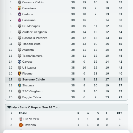
Cosenza Calcio
4
38
19
10
9
67
Casertana
5
38
19
9
10
66
Crotone
6
38
18
7
13
61
Casarano
7
38
16
8
14
56
SS Monopoli
8
38
15
11
12
56
Audace Cerignola
9
38
14
12
12
54
Rossoblu Potenza
10
38
12
13
13
49
Trapani 1905
11
38
13
10
15
49
Atalanta II
12
38
11
12
15
45
Team Altamura
13
38
11
12
15
45
Cavese
14
38
9
15
14
42
US Latina
15
38
10
12
16
42
Picerno
16
38
9
13
16
40
Sorrento Calcio
17
38
9
12
17
39
Siracusa
18
38
9
10
19
37
SSC Giugliano
19
38
9
10
19
37
Foggia Calcio
20
38
6
9
23
27
Italy - Serie C Kupası Son 16 Turu
#
TEAM
P
W
D
L
PTS
Pro Vercelli
1
1
1
0
0
3
Ravenna
2
1
1
0
0
3
Rossoblu Potenza
3
1
1
0
0
3