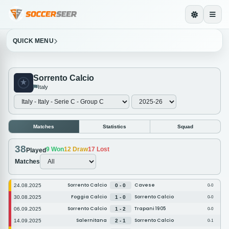
QUICK MENU
Sorrento Calcio
Italy
Matches
Statistics
Squad
38
9
Won
12
Draw
17
Lost
Played
Matches
Sorrento Calcio
Cavese
24.08.2025
0 - 0
0-0
Foggia Calcio
Sorrento Calcio
30.08.2025
1 - 0
0-0
Sorrento Calcio
Trapani 1905
06.09.2025
1 - 2
0-0
Salernitana
Sorrento Calcio
14.09.2025
2 - 1
0-1