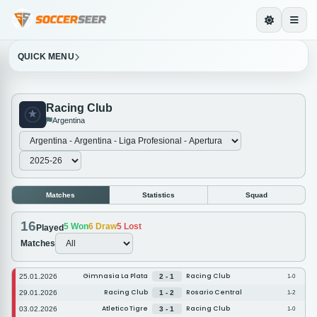
QUICK MENU
Racing Club
Argentina
Matches
Statistics
Squad
16
5
Won
6
Draw
5
Lost
Played
Matches
Gimnasia La Plata
Racing Club
25.01.2026
2 - 1
1-0
Racing Club
Rosario Central
29.01.2026
1 - 2
1-2
Atletico Tigre
Racing Club
03.02.2026
3 - 1
1-0