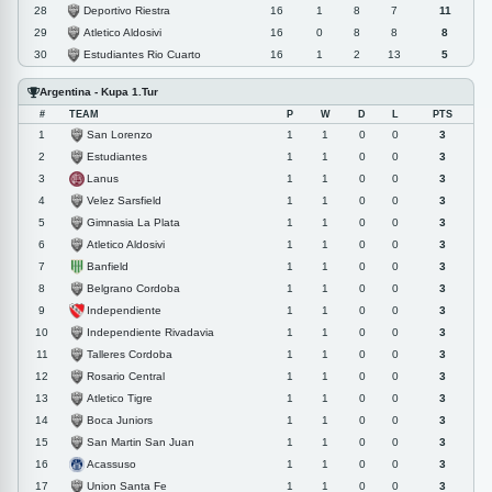
Deportivo Riestra
28
16
1
8
7
11
Atletico Aldosivi
29
16
0
8
8
8
Estudiantes Rio Cuarto
30
16
1
2
13
5
Argentina - Kupa 1.Tur
#
TEAM
P
W
D
L
PTS
San Lorenzo
1
1
1
0
0
3
Estudiantes
2
1
1
0
0
3
Lanus
3
1
1
0
0
3
Velez Sarsfield
4
1
1
0
0
3
Gimnasia La Plata
5
1
1
0
0
3
Atletico Aldosivi
6
1
1
0
0
3
Banfield
7
1
1
0
0
3
Belgrano Cordoba
8
1
1
0
0
3
Independiente
9
1
1
0
0
3
Independiente Rivadavia
10
1
1
0
0
3
Talleres Cordoba
11
1
1
0
0
3
Rosario Central
12
1
1
0
0
3
Atletico Tigre
13
1
1
0
0
3
Boca Juniors
14
1
1
0
0
3
San Martin San Juan
15
1
1
0
0
3
Acassuso
16
1
1
0
0
3
Union Santa Fe
17
1
1
0
0
3