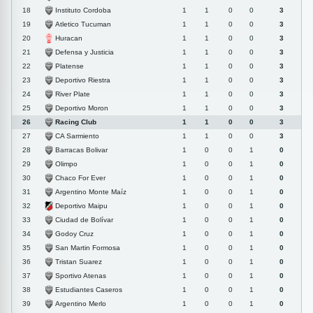
Instituto Cordoba
18
1
1
0
0
3
Atletico Tucuman
19
1
1
0
0
3
Huracan
20
1
1
0
0
3
Defensa y Justicia
21
1
1
0
0
3
Platense
22
1
1
0
0
3
Deportivo Riestra
23
1
1
0
0
3
River Plate
24
1
1
0
0
3
Deportivo Moron
25
1
1
0
0
3
Racing Club
26
1
1
0
0
3
CA Sarmiento
27
1
1
0
0
3
Barracas Bolivar
28
1
0
0
1
0
Olimpo
29
1
0
0
1
0
Chaco For Ever
30
1
0
0
1
0
Argentino Monte Maíz
31
1
0
0
1
0
Deportivo Maipu
32
1
0
0
1
0
Ciudad de Bolívar
33
1
0
0
1
0
Godoy Cruz
34
1
0
0
1
0
San Martin Formosa
35
1
0
0
1
0
Tristan Suarez
36
1
0
0
1
0
Sportivo Atenas
37
1
0
0
1
0
Estudiantes Caseros
38
1
0
0
1
0
Argentino Merlo
39
1
0
0
1
0