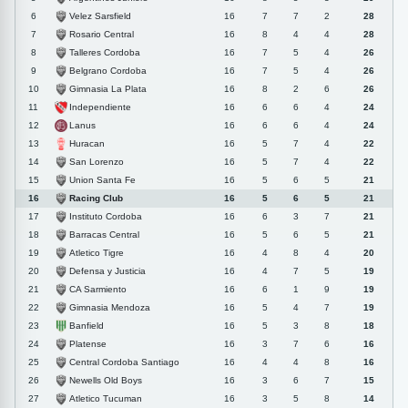
Velez Sarsfield
6
16
7
7
2
28
Rosario Central
7
16
8
4
4
28
Talleres Cordoba
8
16
7
5
4
26
Belgrano Cordoba
9
16
7
5
4
26
Gimnasia La Plata
10
16
8
2
6
26
Independiente
11
16
6
6
4
24
Lanus
12
16
6
6
4
24
Huracan
13
16
5
7
4
22
San Lorenzo
14
16
5
7
4
22
Union Santa Fe
15
16
5
6
5
21
Racing Club
16
16
5
6
5
21
Instituto Cordoba
17
16
6
3
7
21
Barracas Central
18
16
5
6
5
21
Atletico Tigre
19
16
4
8
4
20
Defensa y Justicia
20
16
4
7
5
19
CA Sarmiento
21
16
6
1
9
19
Gimnasia Mendoza
22
16
5
4
7
19
Banfield
23
16
5
3
8
18
Platense
24
16
3
7
6
16
Central Cordoba Santiago
25
16
4
4
8
16
Newells Old Boys
26
16
3
6
7
15
Atletico Tucuman
27
16
3
5
8
14