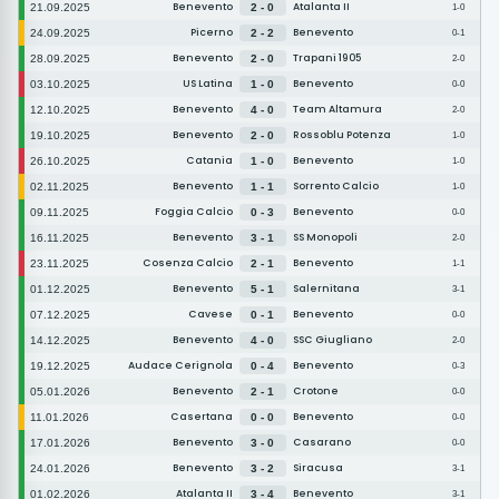
Benevento
Atalanta II
21.09.2025
2 - 0
1-0
Picerno
Benevento
24.09.2025
2 - 2
0-1
Benevento
Trapani 1905
28.09.2025
2 - 0
2-0
US Latina
Benevento
03.10.2025
1 - 0
0-0
Benevento
Team Altamura
12.10.2025
4 - 0
2-0
Benevento
Rossoblu Potenza
19.10.2025
2 - 0
1-0
Catania
Benevento
26.10.2025
1 - 0
1-0
Benevento
Sorrento Calcio
02.11.2025
1 - 1
1-0
Foggia Calcio
Benevento
09.11.2025
0 - 3
0-0
Benevento
SS Monopoli
16.11.2025
3 - 1
2-0
Cosenza Calcio
Benevento
23.11.2025
2 - 1
1-1
Benevento
Salernitana
01.12.2025
5 - 1
3-1
Cavese
Benevento
07.12.2025
0 - 1
0-0
Benevento
SSC Giugliano
14.12.2025
4 - 0
2-0
Audace Cerignola
Benevento
19.12.2025
0 - 4
0-3
Benevento
Crotone
05.01.2026
2 - 1
0-0
Casertana
Benevento
11.01.2026
0 - 0
0-0
Benevento
Casarano
17.01.2026
3 - 0
0-0
Benevento
Siracusa
24.01.2026
3 - 2
3-1
Atalanta II
Benevento
01.02.2026
3 - 4
3-1