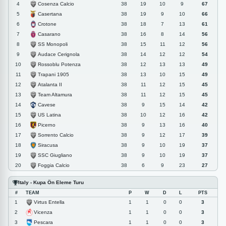
Cosenza Calcio
4
38
19
10
9
67
Casertana
5
38
19
9
10
66
Crotone
6
38
18
7
13
61
Casarano
7
38
16
8
14
56
SS Monopoli
8
38
15
11
12
56
Audace Cerignola
9
38
14
12
12
54
Rossoblu Potenza
10
38
12
13
13
49
Trapani 1905
11
38
13
10
15
49
Atalanta II
12
38
11
12
15
45
Team Altamura
13
38
11
12
15
45
Cavese
14
38
9
15
14
42
US Latina
15
38
10
12
16
42
Picerno
16
38
9
13
16
40
Sorrento Calcio
17
38
9
12
17
39
Siracusa
18
38
9
10
19
37
SSC Giugliano
19
38
9
10
19
37
Foggia Calcio
20
38
6
9
23
27
Italy - Kupa Ön Eleme Turu
#
TEAM
P
W
D
L
PTS
Virtus Entella
1
1
1
0
0
3
Vicenza
2
1
1
0
0
3
Pescara
3
1
1
0
0
3