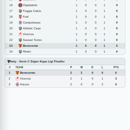
Ospitaletto
16
1
0
0
1
0
Foggia Calcio
17
1
0
0
1
0
Forli
18
1
0
0
1
0
Campobasso
19
1
0
0
1
0
Athletic Carpi
20
1
0
0
1
0
Vicenza
21
1
0
0
1
0
Sassari Torres
22
1
0
0
1
0
Benevento
23
1
0
0
1
0
Rimini
24
1
0
0
1
0
Italy - Serie C Süper Kupa Ligi Finaller
#
TEAM
P
W
D
L
PTS
Benevento
1
2
2
0
0
6
Vicenza
2
2
1
0
1
3
Arezzo
3
2
0
0
2
0