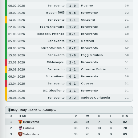
Benevento
Picerno
06.02.2026
1 - 0
0-0
Trapani 1905
Benevento
10.02.2026
0 - 5
0-2
Benevento
US Latina
14.02.2026
1 - 1
0-1
Team Altamura
Benevento
22.02.2026
1 - 2
1-0
Rossoblu Potenza
Benevento
01.03.2026
0 - 1
0-0
Benevento
Catania
05.03.2026
2 - 1
1-1
Sorrento Calcio
Benevento
08.03.2026
0 - 2
0-2
Benevento
Foggia Calcio
15.03.2026
1 - 0
1-0
SS Monopoli
Benevento
23.03.2026
2 - 1
1-1
Benevento
Cosenza Calcio
29.03.2026
1 - 1
1-1
Salernitana
Benevento
06.04.2026
0 - 1
0-0
Benevento
Cavese
13.04.2026
0 - 1
0-1
SSC Giugliano
Benevento
19.04.2026
1 - 1
0-1
Benevento
Audace Cerignola
26.04.2026
2 - 2
1-1
Italy - Italy - Serie C - Group C
#
TEAM
P
W
D
L
PTS
Benevento
1
38
25
7
6
82
Catania
2
38
19
13
6
70
Salernitana
3
38
20
9
9
69