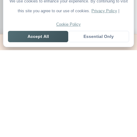
We use cookies to enhance your experience. By continuing to visit
this site you agree to our use of cookies.
Privacy Policy
|
Cookie Policy
Accept All
Essential Only
Home
Live
Tables
Contact
SoccerSeer
AI-powered soccer prediction platform with clean match panels,
live scores and league standings in one unified shell.
Legal
About SoccerSeer
Contact