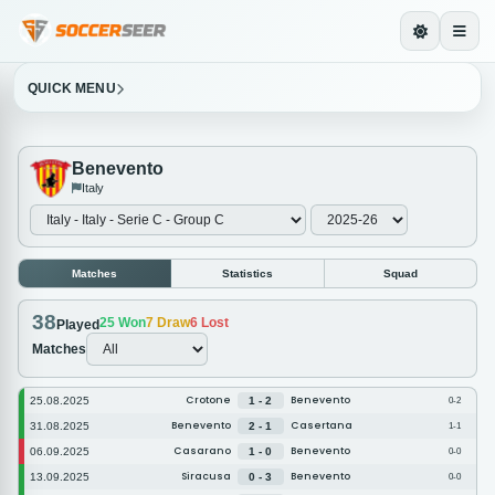
QUICK MENU
Benevento
Italy
Matches
Statistics
Squad
38
25
Won
7
Draw
6
Lost
Played
Matches
Crotone
Benevento
25.08.2025
1 - 2
0-2
Benevento
Casertana
31.08.2025
2 - 1
1-1
Casarano
Benevento
06.09.2025
1 - 0
0-0
Siracusa
Benevento
13.09.2025
0 - 3
0-0