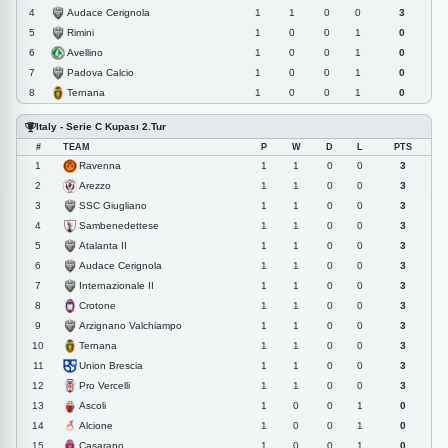
Audace Cerignola
4
1
1
0
0
3
Rimini
5
1
0
0
1
0
Avellino
6
1
0
0
1
0
Padova Calcio
7
1
0
0
1
0
Ternana
8
1
0
0
1
0
Italy - Serie C Kupası 2.Tur
#
TEAM
P
W
D
L
PTS
Ravenna
1
1
1
0
0
3
Arezzo
2
1
1
0
0
3
SSC Giugliano
3
1
1
0
0
3
Sambenedettese
4
1
1
0
0
3
Atalanta II
5
1
1
0
0
3
Audace Cerignola
6
1
1
0
0
3
Internazionale II
7
1
1
0
0
3
Crotone
8
1
1
0
0
3
Arzignano Valchiampo
9
1
1
0
0
3
Ternana
10
1
1
0
0
3
Union Brescia
11
1
1
0
0
3
Pro Vercelli
12
1
1
0
0
3
Ascoli
13
1
0
0
1
0
Alcione
14
1
0
0
1
0
Casarano
15
1
0
0
1
0